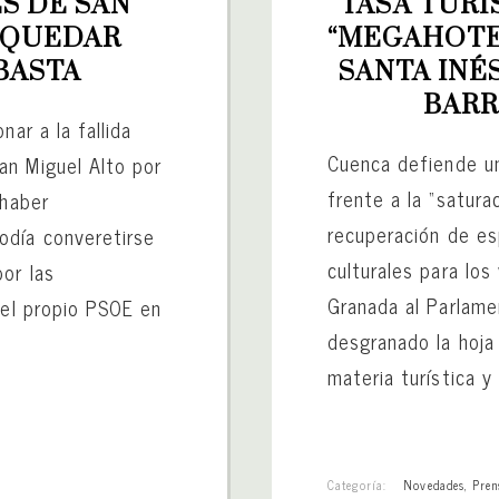
 DE SAN 
TASA TURÍS
 QUEDAR 
“MEGAHOTEL
BASTA
SANTA INÉ
BARR
nar a la fallida
Cuenca defiende u
an Miguel Alto por
frente a la “satura
 haber
recuperación de es
odía converetirse
culturales para los
or las
Granada al Parlame
 el propio PSOE en
desgranado la hoja 
materia turística y
Categoría:
Novedades
,
Pren