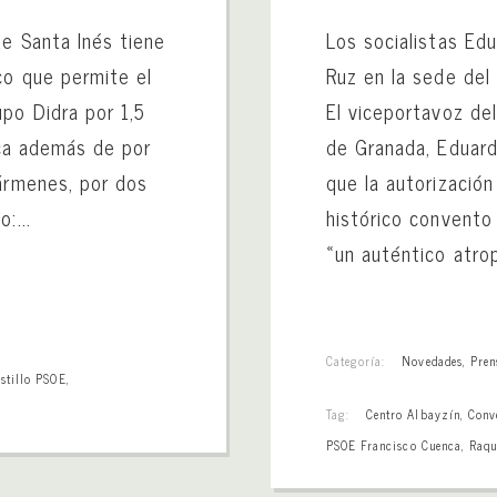
de Santa Inés tiene
Los socialistas Ed
co que permite el
Ruz en la sede del
po Didra por 1,5
El viceportavoz de
taca además de por
de Granada, Eduard
cármenes, por dos
que la autorización
:...
histórico convento
«un auténtico atrop
Categoría:
Novedades
,
Pren
stillo PSOE
,
Tag:
Centro Albayzín
,
Conv
PSOE Francisco Cuenca
,
Raqu