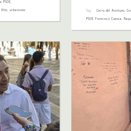
lo PSOE
,
 Alto
,
urbanismo
Tag:
Cerro del Aceituno
,
Co
PSOE Francisco Cuenca
,
Raqu