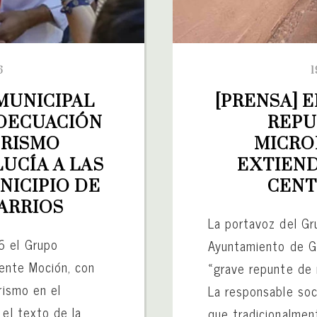
6
1
UNICIPAL 
[PRENSA] E
DECUACIÓN 
REPU
RISMO 
MICRO
CÍA A LAS 
EXTIEND
ICIPIO DE 
CENT
ARRIOS
La portavoz del Gru
6 el Grupo
Ayuntamiento de Gr
iente Moción, con
«grave repunte de 
rismo en el
La responsable soci
 el texto de la
que tradicionalment