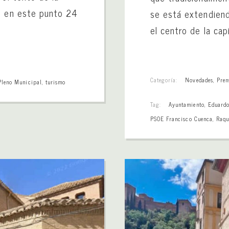
s en este punto 24
se está extendien
el centro de la capi
Categoría:
Novedades
,
Pren
Pleno Municipal
,
turismo
Tag:
Ayuntamiento
,
Eduardo
PSOE Francisco Cuenca
,
Raqu