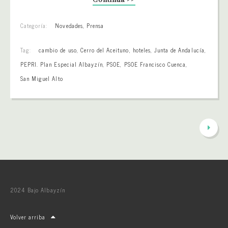
Categoría:
Novedades
,
Prensa
Tag:
cambio de uso
,
Cerro del Aceituno
,
hoteles
,
Junta de Andalucía
,
PEPRI. Plan Especial Albayzín
,
PSOE
,
PSOE Francisco Cuenca
,
San Miguel Alto
2024 Bajo Albayzín
Volver arriba