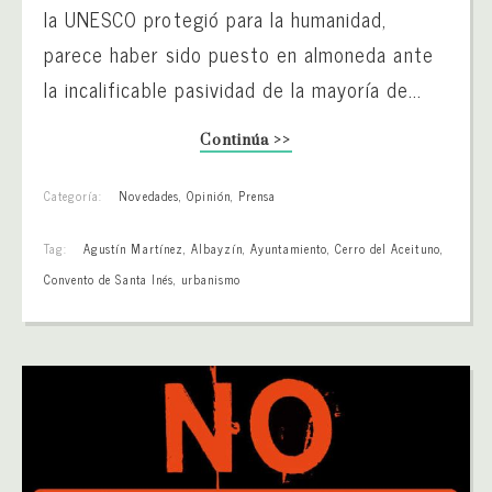
la UNESCO protegió para la humanidad,
parece haber sido puesto en almoneda ante
la incalificable pasividad de la mayoría de...
Continúa >>
Categoría:
Novedades
,
Opinión
,
Prensa
Tag:
Agustín Martínez
,
Albayzín
,
Ayuntamiento
,
Cerro del Aceituno
,
Convento de Santa Inés
,
urbanismo