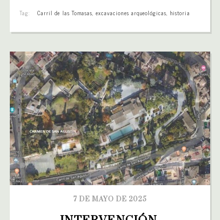
Tag:
Carril de las Tomasas
,
excavaciones arqueológicas
,
historia
7 DE MAYO DE 2025