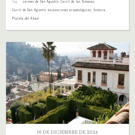
Tag:
carmen de San Agustín
,
Carril de las Tomasas
,
Carril de San Agustín
,
excavaciones arqueológicas
,
historia
,
Placeta del Abad
16 DE DICIEMBRE DE 2024