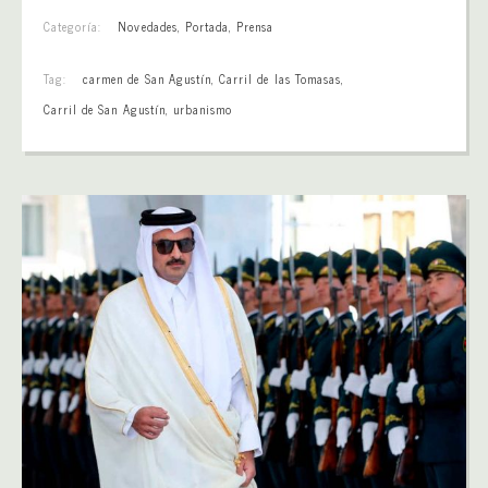
Categoría:
Novedades
,
Portada
,
Prensa
Tag:
carmen de San Agustín
,
Carril de las Tomasas
,
Carril de San Agustín
,
urbanismo