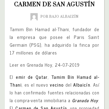
CARMEN DE SAN AGUSTÍN
POR BAJO ALBAIZÍN
Tamim Bin Hamad al-Thani, fundador de
la empresa que posee el Paris Saint
Germain (PSG), ha adquirido la finca por
17 millones de dólare
s
Leer en Grenada Hoy, 24-07-2019
El
emir de Qatar
,
Tamim Bin Hamad al-
Thani
, es el nuevo
vecino
del
Albaicín
. Así
lo han confirmado fuentes relacionadas con
la compra-venta inmobiliaria a
Granada Hoy
.
El
Carmen de San Agustín
, una propiedad