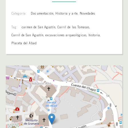
Categoría:
Documentación
,
Historia y arte
,
Novedades
Tag:
carmen de San Agustín
,
Carril de las Tomasas
,
Carril de San Agustín
,
excavaciones arqueológicas
,
historia
,
Placeta del Abad