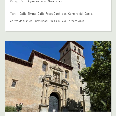
Categoría:
Ayuntamiento
,
Novedades
Tag:
Calle Elvira
,
Calle Reyes Católicos
,
Carrera del Darro
,
cortes de tráfico
,
movilidad
,
Plaza Nueva
,
procesiones