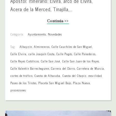
Apóstol: Itinerario: Elvira, arco de Elvira,
Acera de la Merced, Tinajilla,...
Continúa >>
Categoría:
Ayuntamiento
,
Novedades
Tag:
Albayzín
,
Almireceros
,
Calle Cauchiles de San Miguel
,
Calle Elvira
,
calle Joaquín Costa
,
Calle Pagés
,
Calle Panaderos
,
Calle Reyes Católicos
,
Calle San José
,
Calle San Juan de los Reyes
,
Calle Valentín Barrecheguren
,
Carrera del Darro
,
Carretera de Murcia
,
cortes de tráfico
,
Cuesta de Alhacaba
,
Cuesta del Chapiz
,
movilidad
,
Paseo de los Tristes
,
Placeta San Miguel Bajo
,
Plaza Nueva
,
procesiones