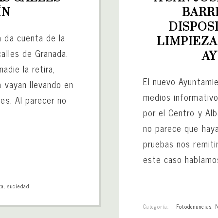
ÍN
BARRI
DISPOSI
a da cuenta de la
LIMPIEZA
calles de Granada.
A
adie la retira,
El nuevo Ayuntamie
a vayan llevando en
medios informativo
tes. Al parecer no
por el Centro y Alb
no parece que haya
pruebas nos remiti
este caso hablamo
ta
,
suciedad
Categoría:
Fotodenuncias
,