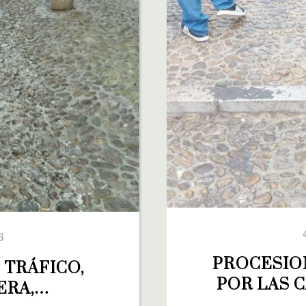
6
PROCESION
TRÁFICO, 
POR LAS 
ERA,…