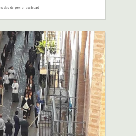
eadas de perro
,
suciedad