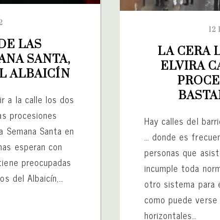
2
12
DE LAS 
LA CERA 
NA SANTA, 
ELVIRA C
L ALBAICÍN
PROCE
BASTA
 a la calle los dos
las procesiones
Hay calles del barri
 la Semana Santa en
… donde es frecuen
nas esperan con
personas que asist
 tiene preocupadas
incumple toda norma
os del Albaicín,…
otro sistema para e
como puede verse e
horizontales…