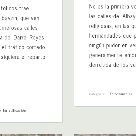
No es la primera v
tólicos trae
las calles del Alba
lbayzín, que ven
religiosas, en las 
numerosas calles
hermandades que pa
ra del Darro, Reyes
ningún pudor en ve
 el tráfico cortado
generalmente empe
siquiera el reparto
derretida de los ve
Categoría:
Fotodenuncias
o
,
turistificación