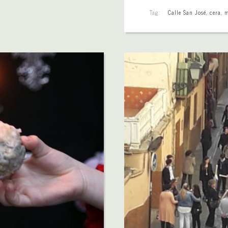
Tag:
Calle San José
,
cera
,
m