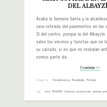
DEL ALBAYZ
Acaba la Semana Santa y la alcaldes
cera retirada del pavimentos en las 
Sí del centro, porque la del Albayzín n
salvo los vecinos y turistas que se l
su calzado, si es que no resbalan an
somos parte de…
Continúa >>
Categoría:
Fotodenuncias
,
Novedades
,
Portada
Tag:
cera
,
INAGRA
,
limpieza
,
procesiones
,
semana san