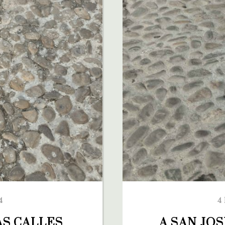
4
4
S CALLES 
A SAN JOS