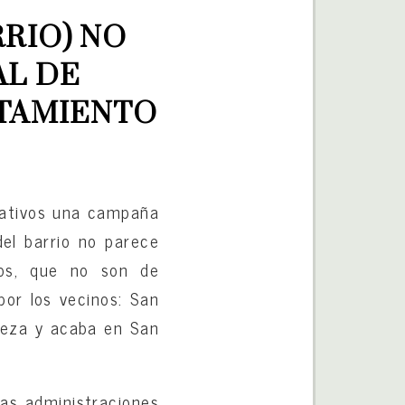
RIO) NO 
L DE 
NTAMIENTO
mativos una campaña
del barrio no parece
mos, que no son de
por los vecinos: San
ieza y acaba en San
las administraciones