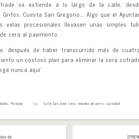
frade se extiende a lo largo de la calle, des
, Grifos, Cuesta San Gregorio,… Algo que el Ayunta
s velas procesionales llevasen unas simples tu
 de cera al pavimento.
do, después de haber transcurrido más de cuat
iento un costoso plan para eliminar la cera cofrad
ega nunca aquí:
dades
,
Portada
Tag:
Calle San José
,
cera
,
meadas de perro
,
suciedad
mbio de
[PREN