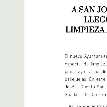
A SAN JO
LLEGÓ
LIMPIEZA
El nuevo Ayuntamie
especial de limpiez
que haya visto di
callejuelas. En est
José – Cuesta San 
Nicolás o la Carrera 
Así se encuentra 