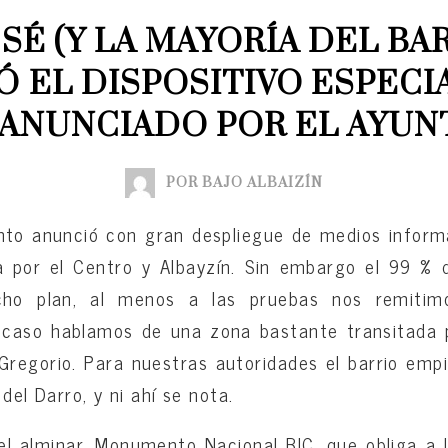
SÉ (Y LA MAYORÍA DEL BAR
 EL DISPOSITIVO ESPECIA
 ANUNCIADO POR EL AYU
POR BAJO ALBAIZÍN
nto anunció con gran despliegue de medios infor
a por el Centro y Albayzín. Sin embargo el 99 % 
cho plan, al menos a las pruebas nos remiti
e caso hablamos de una zona bastante transitada 
Gregorio. Para nuestras autoridades el barrio emp
del Darro, y ni ahí se nota.
el alminar, Monumento Nacional BIC, que obliga a 