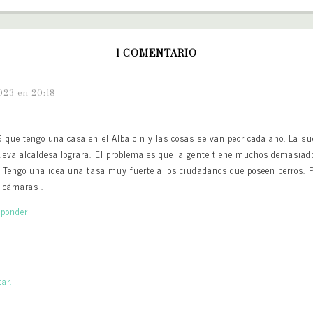
1 COMENTARIO
023 en 20:18
 que tengo una casa en el Albaicin y las cosas se van peor cada año. La s
ueva alcaldesa lograra. El problema es que la gente tiene muchos demasiado
 ! Tengo una idea una tasa muy fuerte a los ciudadanos que poseen perros.
 cámaras .
sponder
ar.