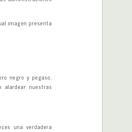
gual imagen presenta
ero negro y pegaso,
n alardear nuestras
veces una verdadera