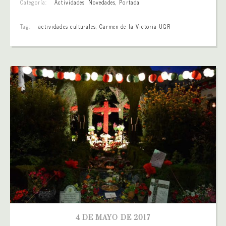
Categoría:
Actividades
,
Novedades
,
Portada
Tag:
actividades culturales
,
Carmen de la Victoria UGR
4 DE MAYO DE 2017