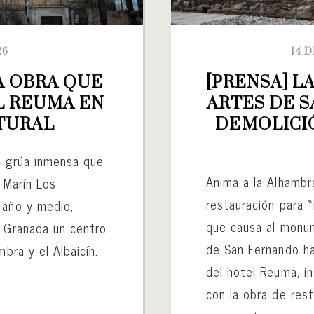
26
14 
 OBRA QUE 
[PRENSA] L
 REUMA EN 
ARTES DE S
TURAL
DEMOLICIÓ
a grúa inmensa que
Anima a la Alhambra
 Marín Los
restauración para 
 año y medio,
que causa al monu
e Granada un centro
de San Fernando ha
mbra y el Albaicín.
del hotel Reuma, i
con la obra de rest