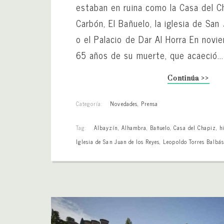
estaban en ruina como la Casa del Ch
Carbón, El Bañuelo, la iglesia de San
o el Palacio de Dar Al Horra En nov
65 años de su muerte, que acaeció...
Continúa >>
Categoría:
Novedades
,
Prensa
Tag:
Albayzín
,
Alhambra
,
Bañuelo
,
Casa del Chapiz
,
h
Iglesia de San Juan de los Reyes
,
Leopoldo Torres Balbá