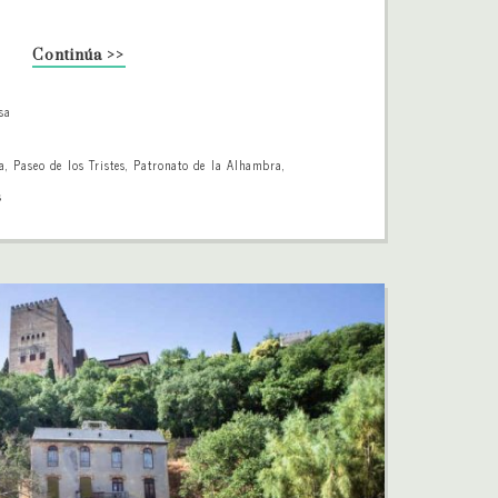
Continúa >>
sa
a
,
Paseo de los Tristes
,
Patronato de la Alhambra
,
s