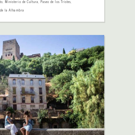
to
,
Ministerio de Cultura
,
Paseo de los Tristes
,
 de la Alhambra