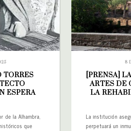
025
8 
 TORRES 
[PRENSA] L
TECTO 
ARTES DE 
 ESPERA 
LA REHABI
r de la Alhambra,
La institución aseg
históricos que
perpetuará un inmu