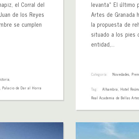
apiz, el Corral del
levanta» El último 
 Juan de los Reyes
Artes de Granada h
iembre se cumplen
la propuesta de reh
situado a los pies 
entidad,...
Categoría:
Novedades
,
Pren
istoria
,
s
,
Palacio de Dar al Horra
Tag:
Alhambra
,
Hotel Reúm
Real Academia de Bellas Arte