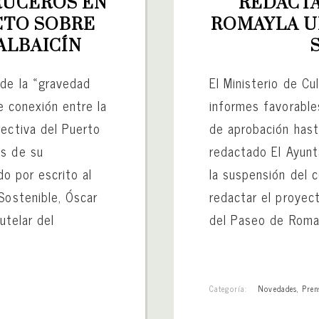
UCEROS EN 
REDACTA
CTO SOBRE 
ROMAYLA UN
ALBAICÍN
 de la «gravedad
El Ministerio de Cu
le conexión entre la
informes favorable
rectiva del Puerto
de aprobación hast
és de su
redactado El Ayun
do por escrito al
la suspensión del 
Sostenible, Óscar
redactar el proyect
utelar del
del Paseo de Romayl
Categoría:
Novedades
,
Pren