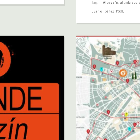
Tag:
Albayzín
,
alumbrado 
Juanjo Ibáñez PSOE