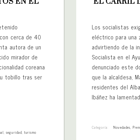
OS EN EL 
EL CARRIL 
etenido
Los socialistas exi
 con cerca de 40
eléctrico para una
nta autora de un
advirtiendo de la i
cido mirador de
Socialista en el A
acionalidad coreana
denunciado este do
u tobillo tras ser
que la alcaldesa, M
residentes del Albai
Ibáñez ha lamentad
Categoría:
Novedades
,
Pren
nal
,
seguridad
,
turismo