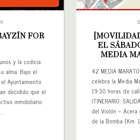
26
2
BAYZÍN FOR 
[MOVILIDA
EL SÁBADO
MEDIA M
unos y la codicia
42 MEDIA MARATON 
su alma. Bajo el
celebra la Media Ma
”, el Ayuntamiento
19:30 horas de cal
an decidido que el
ITINERARIO: SALID
ctivo inmobiliario
del Violón – Acera
..
de la Bomba (Km. 1)