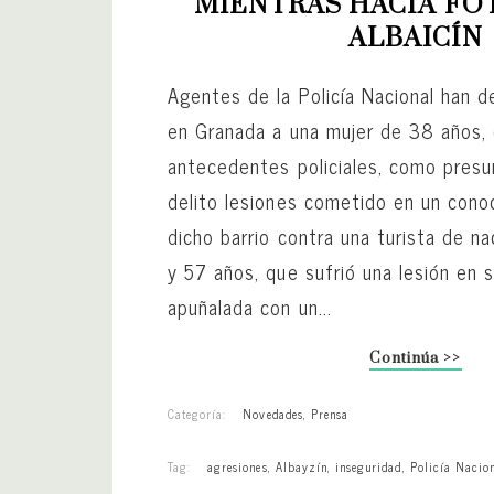
MIENTRAS HACÍA FOT
ALBAICÍN
Agentes de la Policía Nacional han d
en Granada a una mujer de 38 años,
antecedentes policiales, como presu
delito lesiones cometido en un cono
dicho barrio contra una turista de n
y 57 años, que sufrió una lesión en s
apuñalada con un...
Continúa >>
Categoría:
Novedades
,
Prensa
Tag:
agresiones
,
Albayzín
,
inseguridad
,
Policía Nacio