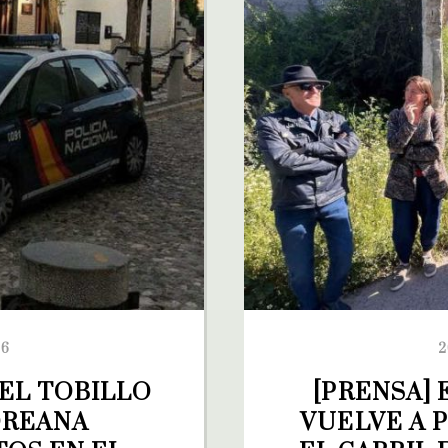
26
2
EL TOBILLO 
[PRENSA] 
OREANA 
VUELVE A P