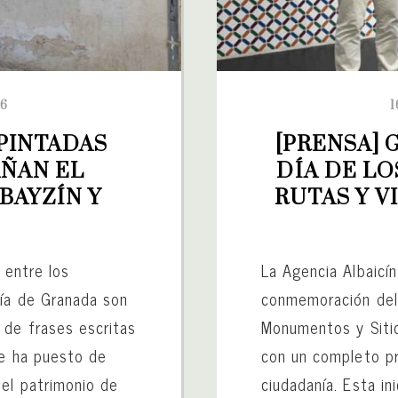
26
1
PINTADAS 
[PRENSA] 
ÑAN EL 
DÍA DE L
AYZÍN Y 
RUTAS Y VI
y entre los
La Agencia Albaicí
ría de Granada son
conmemoración del 
 de frases escritas
Monumentos y Sitio
se ha puesto de
con un completo pr
 el patrimonio de
ciudadanía. Esta in