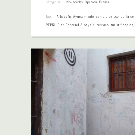
Categoría:
Novedades
,
Opinión
,
Prensa
Tag:
Albayzín
,
Ayuntamiento
,
cambio de uso
,
Junta de
PEPRI. Plan Especial Albayzín
,
turismo
,
turistificación