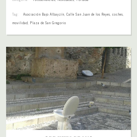
Tag:
Asociación Bajo Albayzín
,
Calle San Juan de los Reyes
,
coches
,
movilidad
,
Plaza de San Gregorio