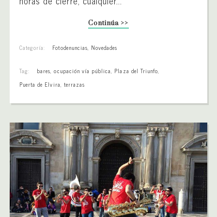
horas de cierre, cualquier...
Continúa >>
Categoría:
Fotodenuncias
,
Novedades
Tag:
bares
,
ocupación vía pública
,
Plaza del Triunfo
,
Puerta de Elvira
,
terrazas