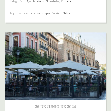
Categoría:
Ayuntamiento
,
Novedades
,
Portada
Tag:
artistas urbanos
,
ocupación vía pública
26 DE JUNIO DE 2024