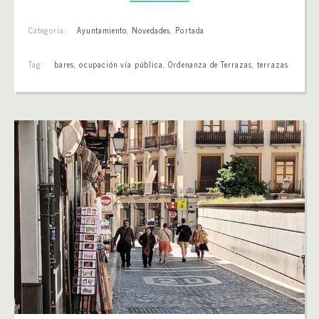
Categoría:
Ayuntamiento
,
Novedades
,
Portada
Tag:
bares
,
ocupación vía pública
,
Ordenanza de Terrazas
,
terrazas