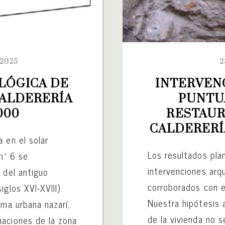
 2025
2
ÓGICA DE 
INTERVEN
ALDERERÍA 
PUNTUA
000
RESTAUR
CALDERERÍA
 en el solar
Los resultados pla
nº 6 se
intervenciones arq
 del antiguo
corroborados con e
iglos XVI-XVIII)
Nuestra hipótesis a
ama urbana nazarí,
de la vivienda no 
maciones de la zona