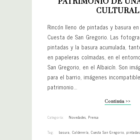
PATRIMONIO DE UNA
CULTURAL
Rincón lleno de pintadas y basura en
Cuesta de San Gregorio. Las fotogra
pintadas y la basura acumulada, tant
en papeleras colmadas, en el entorn
San Gregorio, en el Albaicín. Son im
para el barrio, imágenes incompatibl
patrimonio...
Continúa >>
Categoría:
Novedades
,
Prensa
Tag:
basura
,
Calderería
,
Cuesta San Gregorio
,
pintada