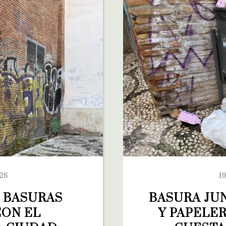
26
1
 BASURAS 
BASURA JU
ON EL 
Y PAPELER