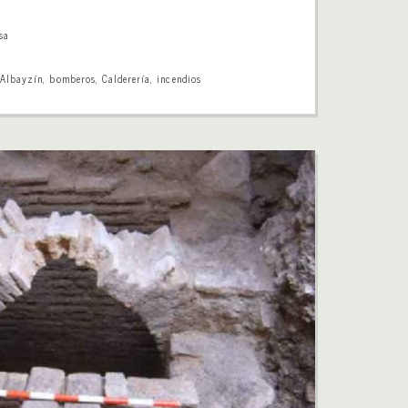
sa
 Albayzín
,
bomberos
,
Calderería
,
incendios