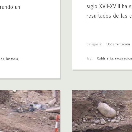
siglo XVII-XVIII ha
erando un
resultados de las c
Categoría:
Documentación
Tag:
Calderería
,
excavacion
cas
,
historia
,