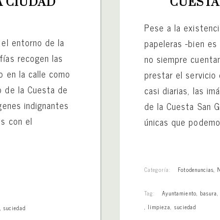
 CIUDAD 
CUESTA
Pese a la existenc
 el entorno de la
papeleras -bien es
fías recogen las
no siempre cuentan
o en la calle como
prestar el servici
o de la Cuesta de
casi diarias, las i
ágenes indignantes
de la Cuesta San G
es con el
únicas que podemos
Categoría:
Fotodenuncias
,
Tag:
Ayuntamiento
,
basura
,
limpieza
,
suciedad
s
,
suciedad