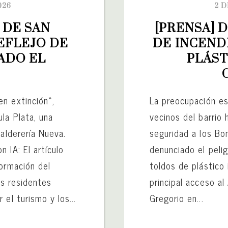
026
2 D
 DE SAN 
[PRENSA] 
EFLEJO DE 
DE INCEND
ADO EL 
PLÁST
n extinción»,
La preocupación es
la Plata, una
vecinos del barrio 
Calderería Nueva.
seguridad a los Bo
 IA: El artículo
denunciado el peli
formación del
toldos de plástico 
os residentes
principal acceso al
el turismo y los...
Gregorio en...