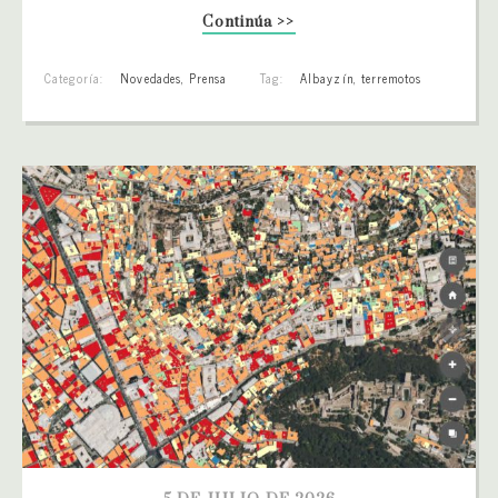
Continúa >>
Categoría:
Novedades
,
Prensa
Tag:
Albayzín
,
terremotos