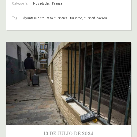
Categoría:
Novedades
,
Prensa
Tag:
Ayuntamiento
,
tasa turística
,
turismo
,
turistificación
13 DE JULIO DE 2024