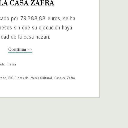
LA CASA ZAFRA
icado por 79.388,88 euros, se ha
meses sin que su ejecución haya
idad de la casa nazarí.
Continúa >>
ada
,
Prensa
razo
,
BIC Bienes de Interés Cultural
,
Casa de Zafra
,