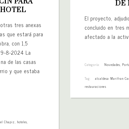
ÍN PARA 
DE 
 HOTEL
El proyecto, adjud
 otras tres anexas
concluido en tres 
las que estará para
afectado a la activ
obra, con 1,5
 29-8-2024 La
una de las casas
Categoría:
Novedades
,
Port
rrio y que estaba
Tag:
alcaldesa Marifran Ca
restauraciones
del Chapiz
,
hoteles
,