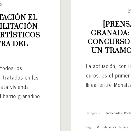
23
2
TACIÓN EL 
[PRENS
LITACIÓN 
GRANADA: 
RTÍSTICOS 
CONCURSO 
RA DEL 
UN TRAMO
La actuación, con 
 todos los
euros, es el prime
o tratados en las
lineal entre Monait
sta vivienda
l barrio granadino
Categoría:
Novedades
,
Port
Tag:
Ministerio de Cultura