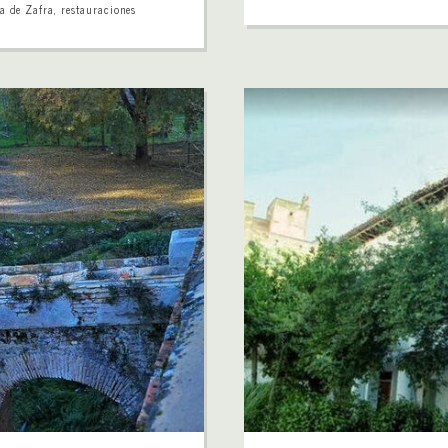
a de Zafra
,
restauraciones