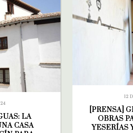
12 
024
[PRENSA] 
UAS: LA 
OBRAS P
NA CASA 
YESERÍAS 