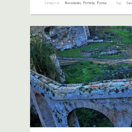
Categoría:
Novedades
,
Portada
,
Prensa
Tag:
Cas