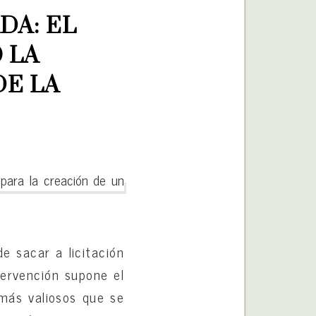
A: EL 
LA 
E LA 
 para la creación de un
e sacar a licitación
tervención supone el
 más valiosos que se