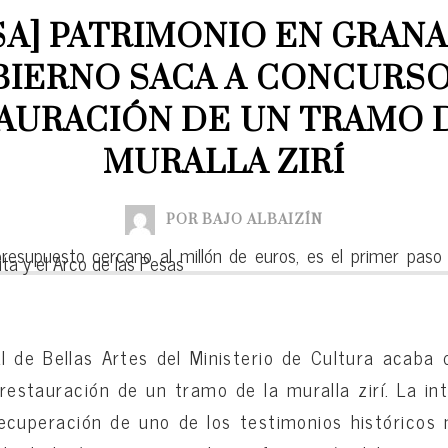
A] PATRIMONIO EN GRANAD
IERNO SACA A CONCURSO 
AURACIÓN DE UN TRAMO D
MURALLA ZIRÍ
POR BAJO ALBAIZÍN
resupuesto cercano al millón de euros, es el primer paso
ita y el Arco de las Pesas
l de Bellas Artes del Ministerio de Cultura acaba d
 restauración de un tramo de la muralla zirí. La in
ecuperación de uno de los testimonios históricos