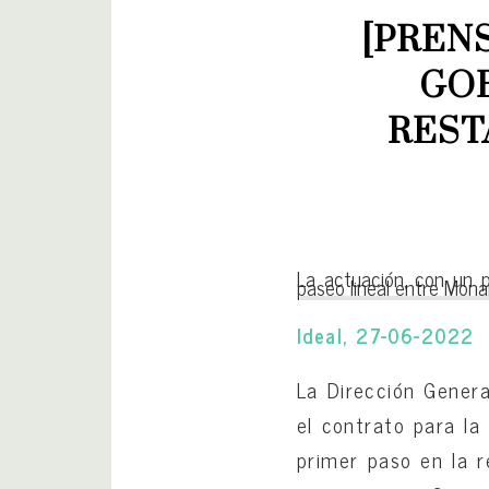
[PRENS
GOB
REST
La actuación, con un p
paseo lineal entre Mona
Ideal, 27-06-2022
La Dirección Genera
el contrato para la
primer paso en la r