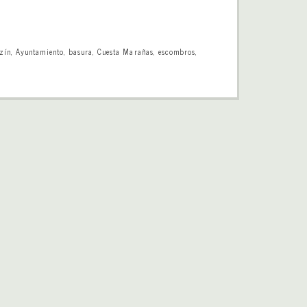
zín
,
Ayuntamiento
,
basura
,
Cuesta Marañas
,
escombros
,