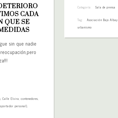
DETERIORO 
Categoría:
Sala de prensa
IMOS CADA 
Tag:
Asociación Bajo Albay
N QUE SE 
urbanismo
MEDIDAS
igue sin que nadie
reocupación,pero
a!!!
o
,
Calle Elvira
,
contenedores
,
sportador personal)
,