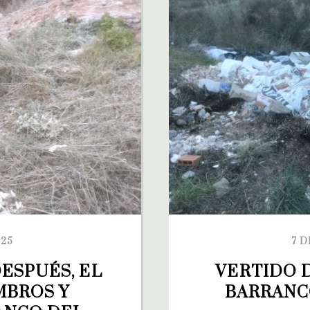
025
7 D
ESPUÉS, EL 
VERTIDO D
BROS Y 
BARRANC