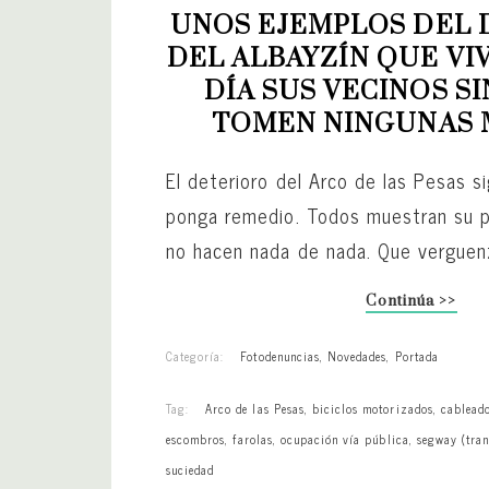
UNOS EJEMPLOS DEL 
DEL ALBAYZÍN QUE VIV
DÍA SUS VECINOS SI
TOMEN NINGUNAS 
El deterioro del Arco de las Pesas s
ponga remedio. Todos muestran su p
no hacen nada de nada. Que verguenz
Continúa >>
Categoría:
Fotodenuncias
,
Novedades
,
Portada
Tag:
Arco de las Pesas
,
biciclos motorizados
,
cablead
escombros
,
farolas
,
ocupación vía pública
,
segway (tran
suciedad