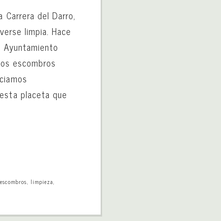
a Carrera del Darro,
 verse limpia. Hace
l Ayuntamiento
y los escombros
nciamos
 esta placeta que
,
escombros
,
limpieza
,