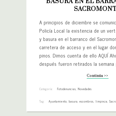
BASURA EN EL BARR
SACROMON
A principios de diciembre se comunic
Policía Local la existencia de un ve
y basura en el barranco del Sacromon
carretera de acceso y en el lugar d
pinos. Dimos cuenta de ello AQUÍ A
después fueron retirados la semana 
Continúa >>
Categoría:
Fotodenuncias
,
Novedades
Tag:
Ayuntamiento
,
basura
,
escombros
,
limpieza
,
Sacr