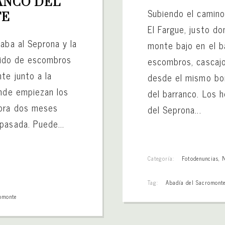
ANCO DEL 
Subiendo el camino
TE
El Fargue, justo do
aba al Seprona y la
monte bajo en el b
rtido de escombros
escombros, cascajo
te junto a la
desde el mismo bor
onde empiezan los
del barranco. Los 
hora dos meses
del Seprona...
pasada. Puede...
Categoría:
Fotodenuncias
,
Tag:
Abadía del Sacromont
omonte