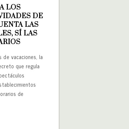
 LOS 
VIDADES DE 
UENTA LAS 
S, SÍ LAS 
ARIOS
s de vacaciones, la
ecreto que regula
spectáculos
establecimientos
horarios de