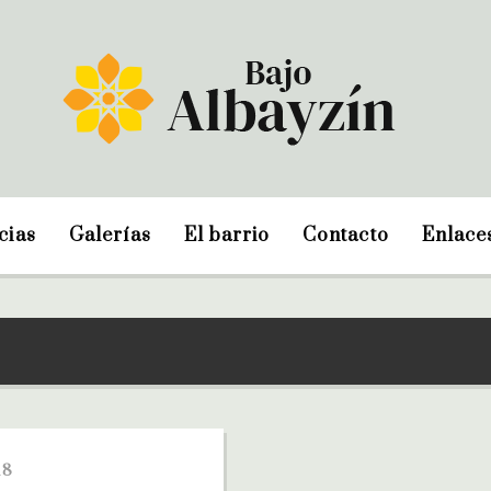
cias
Galerías
El barrio
Contacto
Enlace
18