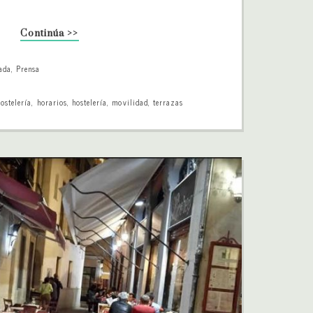
Continúa >>
ada
,
Prensa
ostelería
,
horarios
,
hostelería
,
movilidad
,
terrazas