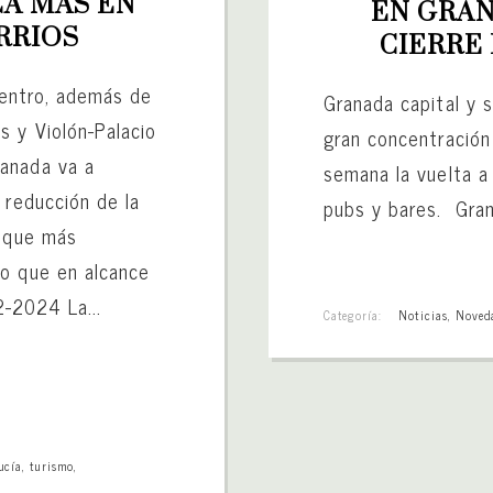
A MÁS EN 
EN GRAN
RRIOS
CIERRE
 centro, además de
Granada capital y 
 y Violón-Palacio
gran concentración 
anada va a
semana la vuelta a 
 reducción de la
pubs y bares. Gra
unque más
to que en alcance
2-2024 La...
Categoría:
Noticias
,
Noved
ucía
,
turismo
,