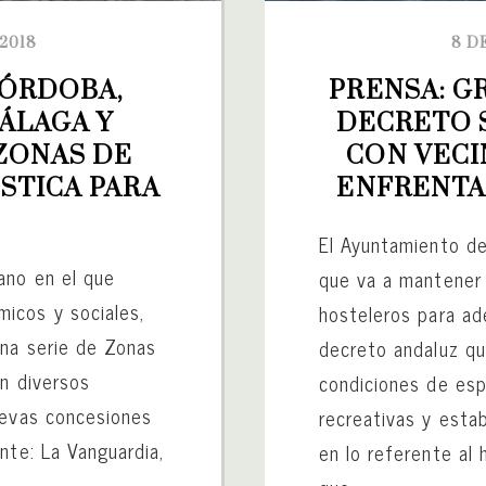
2018
8 D
ÓRDOBA, 
PRENSA: G
ÁLAGA Y 
DECRETO S
ZONAS DE 
CON VECI
TICA PARA 
ENFRENTA
El Ayuntamiento de
ano en el que
que va a mantener
icos y sociales,
hosteleros para ad
una serie de Zonas
decreto andaluz qu
en diversos
condiciones de esp
uevas concesiones
recreativas y esta
nte: La Vanguardia,
en lo referente al 