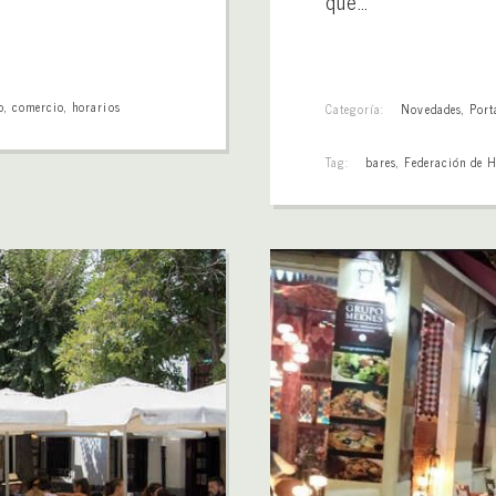
que…
o
,
comercio
,
horarios
Categoría:
Novedades
,
Port
Tag:
bares
,
Federación de H