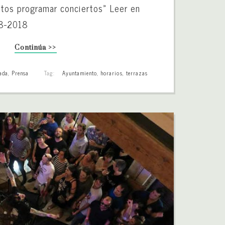
ntos programar conciertos» Leer en
08-2018
Continúa >>
ada
,
Prensa
Tag:
Ayuntamiento
,
horarios
,
terrazas