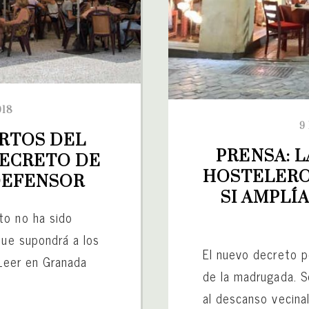
018
9
RTOS DEL 
PRENSA: L
ECRETO DE 
HOSTELEROS
DEFENSOR
SI AMPLÍA
to no ha sido
que supondrá a los
El nuevo decreto p
 Leer en Granada
de la madrugada. S
al descanso vecina