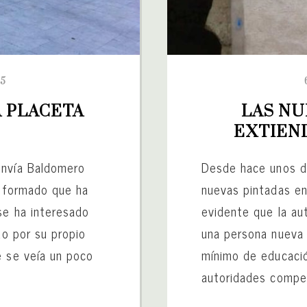
15
A PLACETA 
LAS NU
EXTIEN
envía Baldomero
Desde hace unos d
informado que ha
nuevas pintadas en 
se ha interesado
evidente que la au
do por su propio
una persona nueva 
e se veía un poco
mínimo de educació
autoridades compe