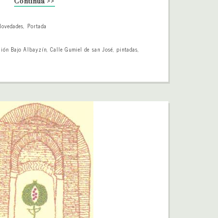
Continúa >>
Novedades
,
Portada
ción Bajo Albayzín
,
Calle Gumiel de san José
,
pintadas
,