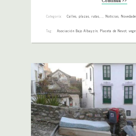
Continúa >>
Categoría:
Calles, plazas, rutas,...
,
Noticias
,
Novedade
Tag:
Asociación Bajo Albayzín
,
Placeta de Nevot
,
vege