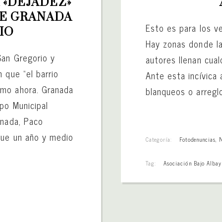
 «DEJADEZ» 
E GRANADA 
Esto es para los v
IO
Hay zonas donde la
San Gregorio y
autores llenan cual
 que “el barrio
Ante esta incívica 
omo ahora. Granada
blanqueos o arregl
po Municipal
anada, Paco
que un año y medio
Categoría:
Fotodenuncias
,
Tag:
Asociación Bajo Albay