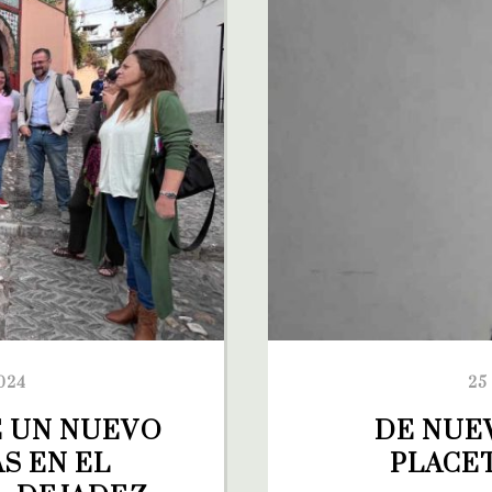
024
25
E UN NUEVO 
DE NUEV
S EN EL 
PLACET