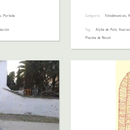
s
,
Portada
Categoría:
Fotodenuncias
,
tación
Tag:
Aljibe de Polo
,
Asocia
Placeta de Nevot