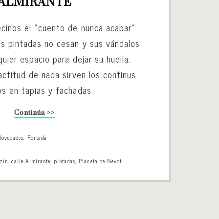
ALMIRANTE
ecinos el «cuento de nunca acabar».
s pintadas no cesan y sus vándalos
quier espacio para dejar su huella.
actitud de nada sirven los continus
os en tapias y fachadas.
Continúa >>
Novedades
,
Portada
zín
,
calle Almirante
,
pintadas
,
Placeta de Nevot