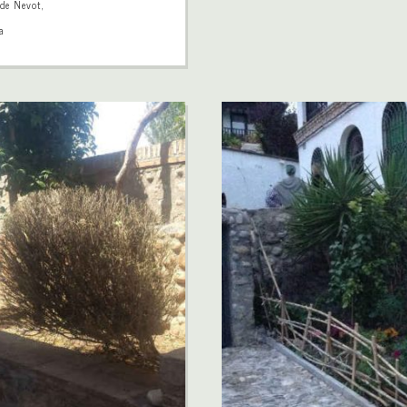
 de Nevot
,
a