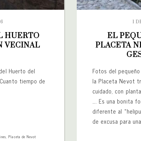
16
1 D
L HUERTO 
EL PEQU
 VECINAL 
PLACETA N
GE
del Huerto del
Fotos del pequeño 
 Cuanto tiempo de
la Placeta Nevot tr
cuidado, con planta
…. Es una bonita for
diferente al «helip
de excusa para una 
ines
,
Placeta de Nevot