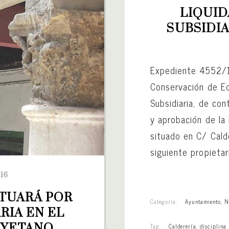
LIQUID
SUBSIDIA
Expediente 4552/14
Conservación de Ed
Subsidiaria, de con
y aprobación de la 
situado en C/ Calde
siguiente propietar
16
TUARÁ POR 
Categoría:
Ayuntamiento
,
N
IA EN EL 
AYETANO
Tag:
Calderería
,
disciplina