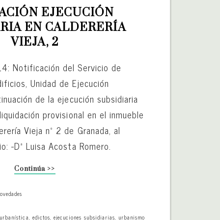
ACIÓN EJECUCIÓN 
RIA EN CALDERERÍA 
VIEJA, 2
: Notificación del Servicio de
ificios, Unidad de Ejecución
tinuación de la ejecución subsidiaria
liquidación provisional en el inmueble
rería Vieja nº 2 de Granada, al
io: -Dª Luisa Acosta Romero.
Continúa >>
ovedades
 urbanística
,
edictos
,
ejecuciones subsidiarias
,
urbanismo