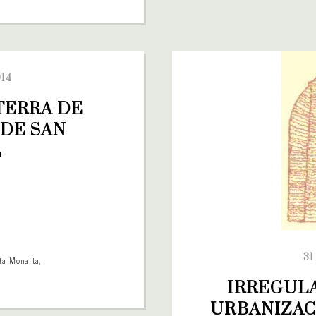
14
ERRA DE 
DE SAN 
L
31
ta Monaita
,
IRREGULA
URBANIZAC