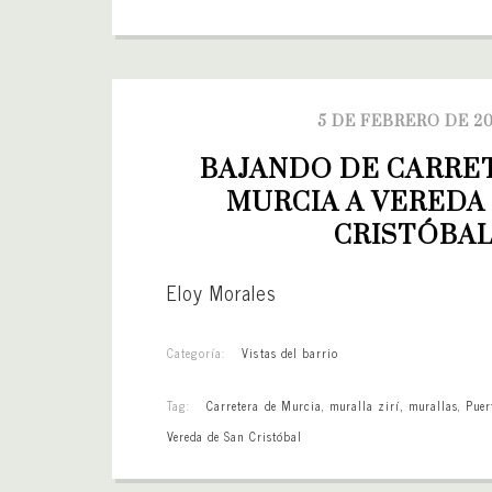
5 DE FEBRERO DE 20
BAJANDO DE CARRET
MURCIA A VEREDA 
CRISTÓBA
Eloy Morales
Categoría:
Vistas del barrio
Tag:
Carretera de Murcia
,
muralla zirí
,
murallas
,
Puer
Vereda de San Cristóbal