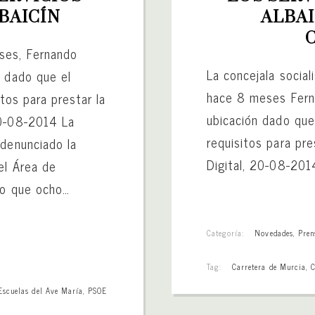
BAICÍN
ALBAI
ses, Fernando
La concejala social
, dado que el
hace 8 meses Fern
itos para prestar la
ubicación dado que 
20-08-2014 La
requisitos para pre
 denunciado la
Digital, 20-08-201
el Área de
do que ocho…
Categoría:
Novedades
,
Pren
Tag:
Carretera de Murcia
,
C
Escuelas del Ave María
,
PSOE