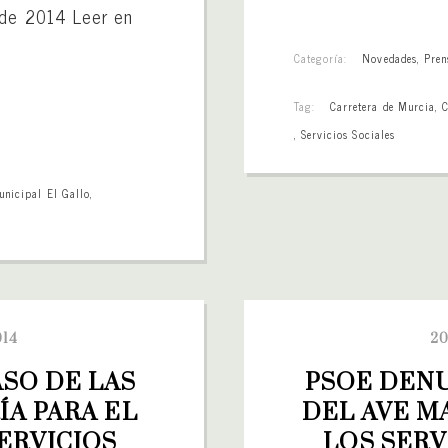
 de 2014 Leer en
Categoría:
Novedades
,
Pren
Tag:
Carretera de Murcia
,
C
,
Servicios Sociales
unicipal El Gallo
,
014
20
SO DE LAS 
PSOE DENU
A PARA EL 
DEL AVE M
RVICIOS 
LOS SERV