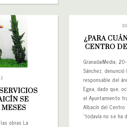
20
¿PARA CUÁN
CENTRO DE
GranadaiMedia, 20
Sánchez, denunció h
responsable del ár
15
Egea, dado que, o
ERVICIOS 
el Ayuntamiento tra
ICÍN SE 
Albacín del Centro 
 MESES
“todavía no se ha d
 las obras La