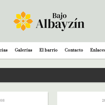
cias
Galerías
El barrio
Contacto
Enlace
016
2