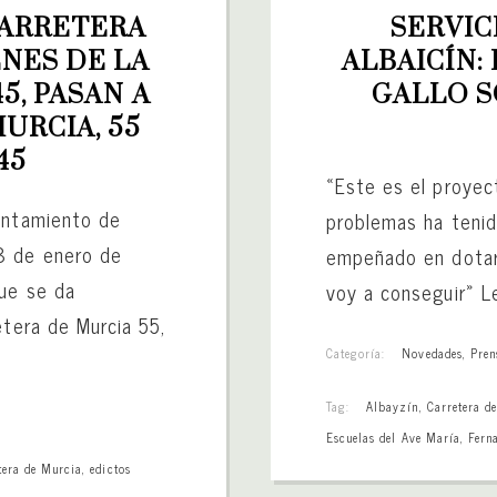
ARRETERA 
SERVIC
NES DE LA 
ALBAICÍN: 
5, PASAN A 
GALLO S
RCIA, 55 
45
«Este es el proyec
untamiento de
problemas ha tenid
8 de enero de
empeñado en dotar 
que se da
voy a conseguir» L
etera de Murcia 55,
Categoría:
Novedades
,
Pren
Tag:
Albayzín
,
Carretera d
Escuelas del Ave María
,
Fern
tera de Murcia
,
edictos