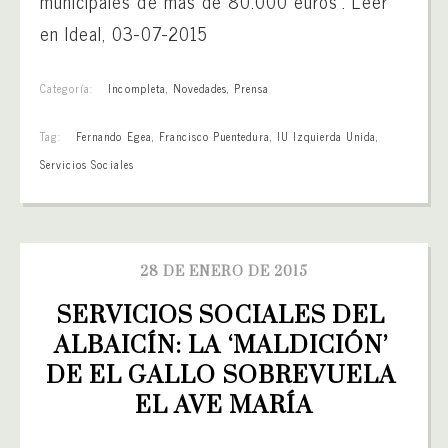
municipales de más de 80.000 euros”. Leer
en Ideal, 03-07-2015
Categoría:
Incompleta
,
Novedades
,
Prensa
Tag:
Fernando Egea
,
Francisco Puentedura
,
IU Izquierda Unida
,
Servicios Sociales
28 DE ENERO DE 2015
SERVICIOS SOCIALES DEL 
ALBAICÍN: LA ‘MALDICIÓN’ 
DE EL GALLO SOBREVUELA 
EL AVE MARÍA