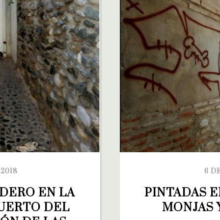
 2018
6 D
ERO EN LA 
PINTADAS E
UERTO DEL 
MONJAS 