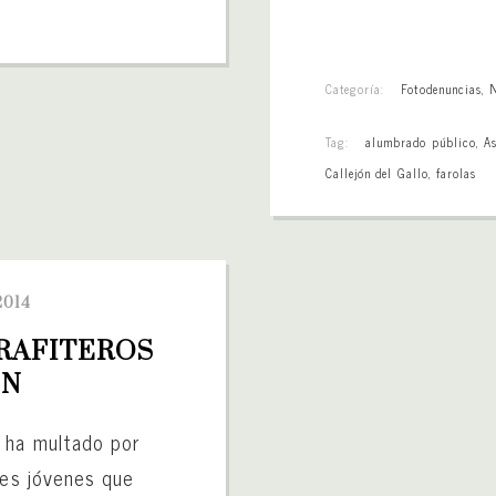
Categoría:
Fotodenuncias
,
Tag:
alumbrado público
,
A
Callejón del Gallo
,
farolas
2014
AFITEROS 
ÍN
 ha multado por
res jóvenes que