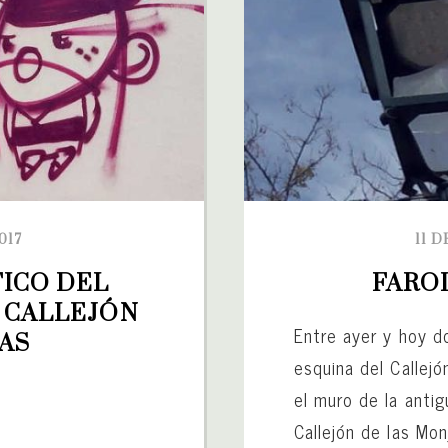
017
11 
ICO DEL 
FARO
 CALLEJÓN 
Entre ayer y hoy d
AS
esquina del Callejó
el muro de la antig
Callejón de las Mon