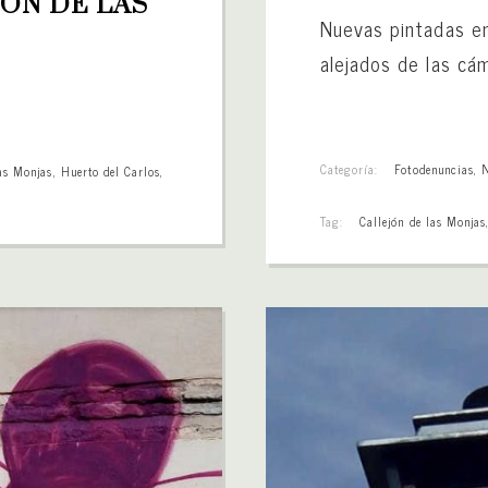
ÓN DE LAS 
Nuevas pintadas en
alejados de las cám
Categoría:
Fotodenuncias
,
las Monjas
,
Huerto del Carlos
,
Tag:
Callejón de las Monjas