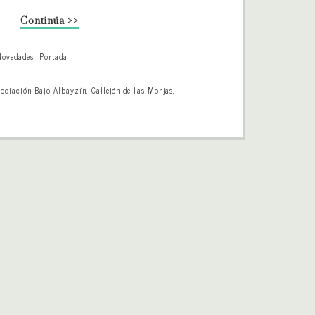
Continúa >>
Novedades
,
Portada
sociación Bajo Albayzín
,
Callejón de las Monjas
,