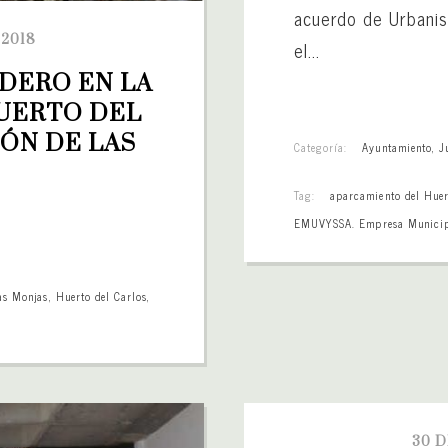
acuerdo de Urbanism
 2018
el...
ERO EN LA 
UERTO DEL 
ÓN DE LAS 
Categoría:
Ayuntamiento
,
J
Tag:
aparcamiento del Huer
EMUVYSSA. Empresa Municipa
las Monjas
,
Huerto del Carlos
,
30 D