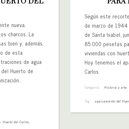
UERTO DEL 
PARA
Según este recorte
ente nueva,
de marzo de 1944 
tos charcos. La
de Santa Isabel, ju
sas bien y, además,
85.000 pesetas pa
lo de esta
viviendas con huer
iltraciones de agua
Hoy tenemos el apa
 del Huerto de
Carlos.
nización...
Categoría:
Historia y arte
,
Tag:
aparcamiento del Huer
o
,
Huerto del Carlos
,