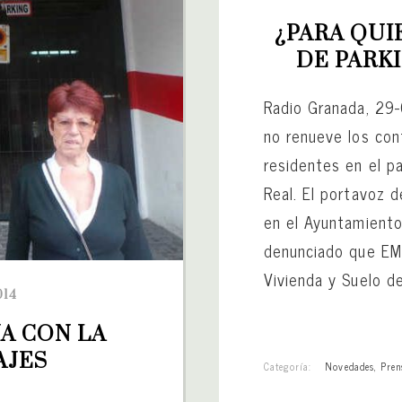
¿PARA QUI
DE PARKI
Radio Granada, 29
no renueve los cont
residentes en el pa
Real. El portavoz d
en el Ayuntamient
denunciado que EM
Vivienda y Suelo d
014
A CON LA 
AJES
Categoría:
Novedades
,
Pren