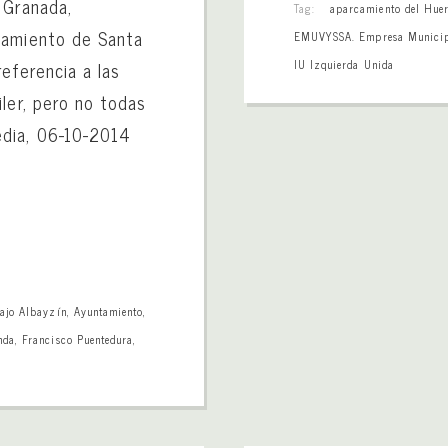
 Granada,
Tag:
aparcamiento del Huer
camiento de Santa
EMUVYSSA. Empresa Municipa
referencia a las
IU Izquierda Unida
ler, pero no todas
edia, 06-10-2014
ajo Albayzín
,
Ayuntamiento
,
nda
,
Francisco Puentedura
,