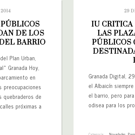
 2014
29 D
PÚBLICOS 
IU CRITICA
DAN DE LOS 
LAS PLAZ
DEL BARRIO
PÚBLICOS 
DESTINADA
del Plan Urban,
al» Granada Hoy,
Granada Digital, 
parcamiento en
el Albaicín siempre
as preocupaciones
el barrio, pero par
os quebraderos de
odisea para los pro
calles próximas a
Categoría:
Novedades
,
Pren