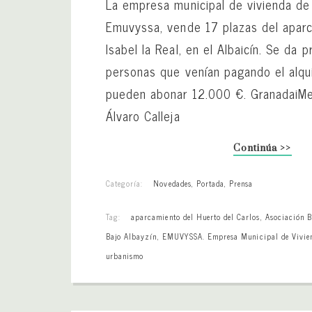
La empresa municipal de vivienda de
Emuvyssa, vende 17 plazas del apar
Isabel la Real, en el Albaicín. Se da p
personas que venían pagando el alqui
pueden abonar 12.000 €. GranadaiM
Álvaro Calleja
Continúa >>
Categoría:
Novedades
,
Portada
,
Prensa
Tag:
aparcamiento del Huerto del Carlos
,
Asociación B
Bajo Albayzín
,
EMUVYSSA. Empresa Municipal de Vivie
urbanismo