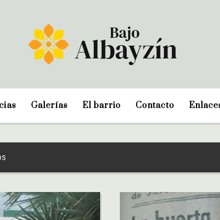
cias
Galerías
El barrio
Contacto
Enlace
OS