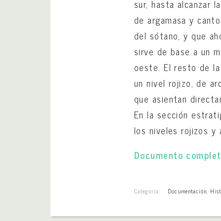
sur, hasta alcanzar l
de argamasa y cantos
del sótano, y que ah
sirve de base a un mu
oeste. El resto de l
un nivel rojizo, de a
que asientan directa
En la sección estrat
los niveles rojizos 
Documento comple
Categoría:
Documentación
,
Hist