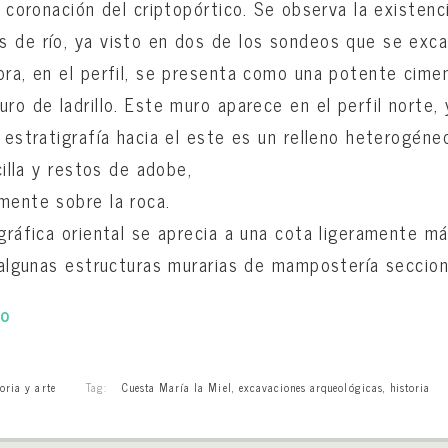
a coronación del criptopórtico. Se observa la existen
 de río, ya visto en dos de los sondeos que se excav
ora, en el perfil, se presenta como una potente cime
ro de ladrillo. Este muro aparece en el perfil norte, 
a estratigrafía hacia el este es un relleno heterogén
rcilla y restos de adobe,
mente sobre la roca.
igráfica oriental se aprecia a una cota ligeramente má
y algunas estructuras murarias de mampostería seccio
to
oria y arte
Tag:
Cuesta María la Miel
,
excavaciones arqueológicas
,
historia