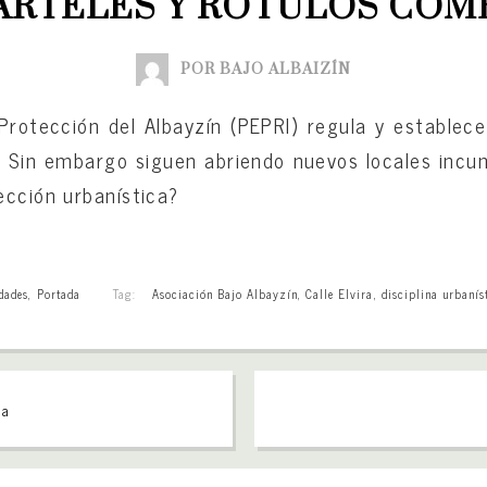
ARTELES Y RÓTULOS COM
POR BAJO ALBAIZÍN
 Protección del Albayzín (PEPRI) regula y estable
. Sin embargo siguen abriendo nuevos locales incu
ección urbanística?
dades
,
Portada
Tag:
Asociación Bajo Albayzín
,
Calle Elvira
,
disciplina urbanís
la