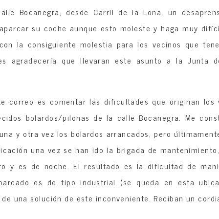
calle Bocanegra, desde Carril de la Lona, un desapre
 aparcar su coche aunque esto moleste y haga muy difíc
 con la consiguiente molestia para los vecinos que ten
es agradecería que llevaran este asunto a la Junta de
te correo es comentar las dificultades que originan los
ecidos bolardos/pilonas de la calle Bocanegra. Me const
r una y otra vez los bolardos arrancados, pero últimamente
icación una vez se han ido la brigada de mantenimient
ro y es de noche. El resultado es la dificultad de man
parcado es de tipo industrial (se queda en esta ubica
de una solución de este inconveniente. Reciban un cordia