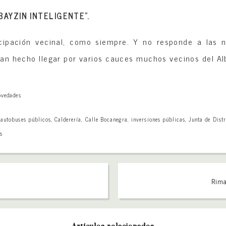
BAYZIN INTELIGENTE”.
icipación vecinal, como siempre. Y no responde a las n
an hecho llegar por varios cauces muchos vecinos del Al
vedades
,
autobuses públicos
,
Calderería
,
Calle Bocanegra
,
inversiones públicas
,
Junta de Distr
s
Rima