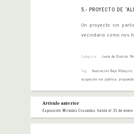
5.- PROYECTO DE “AL
Un proyecto sin part
vecindario como nos h
Categoría:
Junta de Distrito
,
No
Tag:
Asociación Bajo Albayzín
ocupación vía pública
,
propuesta
Artículo anterior
Exposición Miradas Cruzadas, hasta el 31 de enero