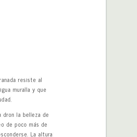
ranada resiste al
tigua muralla y que
udad.
n dron la belleza de
ídeo de poco más de
esconderse. La altura