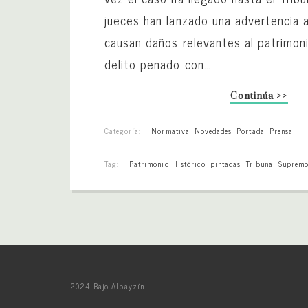
jueces han lanzado una advertencia a 
causan daños relevantes al patrimoni
delito penado con…
Continúa >>
Categoría:
Normativa
,
Novedades
,
Portada
,
Prensa
Tag:
Patrimonio Histórico
,
pintadas
,
Tribunal Suprem
2024 Bajo Albayzín