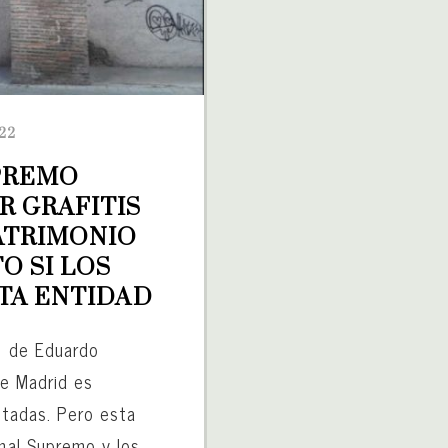
22
PREMO 
 GRAFITIS 
ATRIMONIO 
O SI LOS 
TA ENTIDAD
I» de Eduardo
de Madrid es
intadas. Pero esta
unal Supremo y los