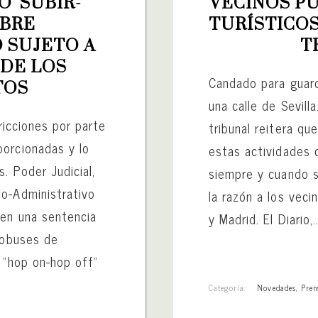
 ‘SUBIR-
VECINOS PU
BRE 
TURÍSTICOS
 SUJETO A 
T
DE LOS 
Candado para guarda
TOS
una calle de Sevill
tricciones por parte
tribunal reitera qu
orcionadas y lo
estas actividades 
. Poder Judicial,
siempre y cuando s
o-Administrativo
la razón a los veci
 en una sentencia
y Madrid. El Diario,..
tobuses de
 “hop on-hop off”
Categoría:
Novedades
,
Pren