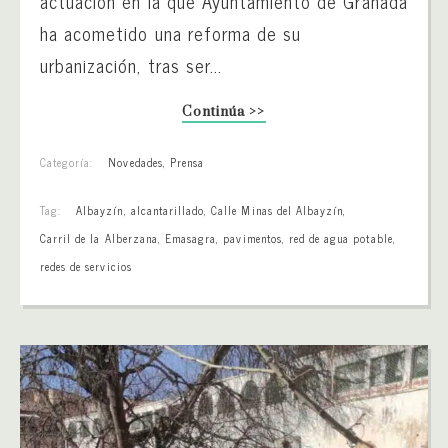
actuación en la que Ayuntamiento de Granada
ha acometido una reforma de su
urbanización, tras ser...
Continúa >>
Categoría:
Novedades
,
Prensa
Tag:
Albayzín
,
alcantarillado
,
Calle Minas del Albayzín
,
Carril de la Alberzana
,
Emasagra
,
pavimentos
,
red de agua potable
,
redes de servicios