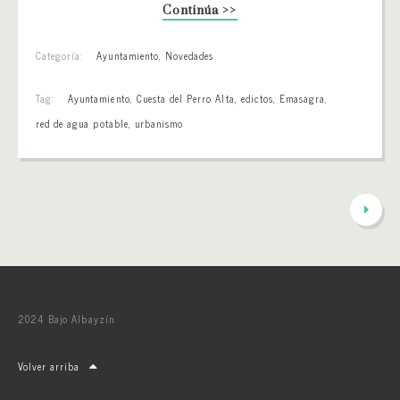
Continúa >>
Categoría:
Ayuntamiento
,
Novedades
Tag:
Ayuntamiento
,
Cuesta del Perro Alta
,
edictos
,
Emasagra
,
red de agua potable
,
urbanismo
2024 Bajo Albayzín
Volver arriba