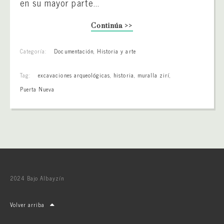
en su mayor parte...
Continúa >>
Categoría:
Documentación
,
Historia y arte
Tag:
excavaciones arqueológicas
,
historia
,
muralla zirí
,
Puerta Nueva
2024 Bajo Albayzín
Volver arriba