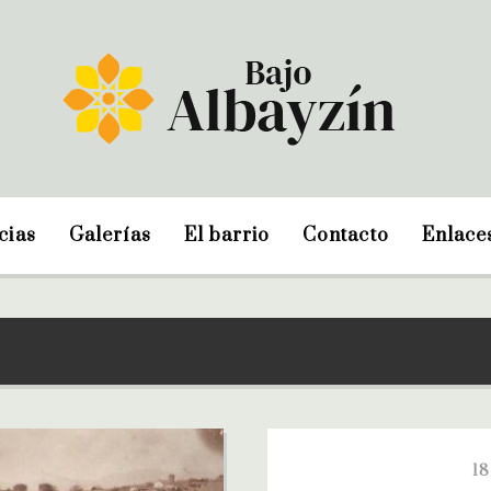
cias
Galerías
El barrio
Contacto
Enlace
1