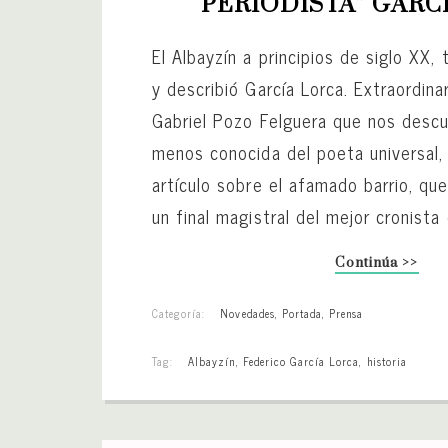
“PERIODISTA” GARC
El Albayzín a principios de siglo XX,
y describió García Lorca. Extraordina
Gabriel Pozo Felguera que nos descu
menos conocida del poeta universal,
artículo sobre el afamado barrio, qu
un final magistral del mejor cronista
Continúa >>
Categoría:
Novedades
,
Portada
,
Prensa
Tag:
Albayzín
,
Federico García Lorca
,
historia