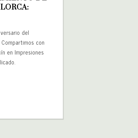
LORCA: 
iversario del
a. Compartimos con
cín en Impresiones
licado.