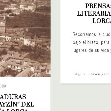
PRENSA
LITERARIA
LORC
Recorremos la ciuda
bajo el brazo, para
lugares de su vida 
Categoría:
Historia y arte
,
023
TADURAS 
YZÍN” DEL 