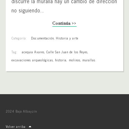
discurre la muralla hay un cambio de dirección
no siguiendo...
Continúa >>
Categoría:
Documentación
,
Historia y arte
Tag:
acequia Axares
,
Calle San Juan de los Reyes
,
excavaciones arqueológicas
,
historia
,
molinos
,
murallas
2024 Bajo Albayzín
Volver arriba