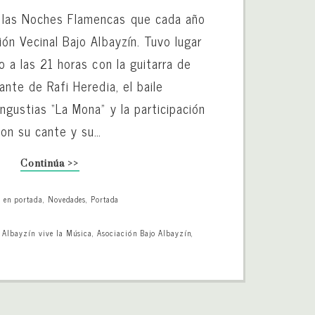
 las Noches Flamencas que cada año
ión Vecinal Bajo Albayzín. Tuvo lugar
io a las 21 horas con la guitarra de
cante de Rafi Heredia, el baile
ngustias “La Mona” y la participación
con su cante y su…
Continúa >>
o en portada
,
Novedades
,
Portada
,
Albayzín vive la Música
,
Asociación Bajo Albayzín
,