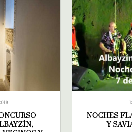
2018
1
ONCURSO 
NOCHES FLA
LBAYZÍN, 
Y SAVI