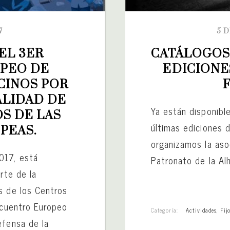
7
5 
L 3ER 
CATÁLOGOS 
EO DE 
EDICIONE
INOS POR 
LIDAD DE 
Ya están disponible
S DE LAS 
últimas ediciones 
PEAS.
organizamos la aso
017, está
Patronato de la Al
rte de la
s de los Centros
ncuentro Europeo
Categoría:
Actividades
,
Fij
efensa de la