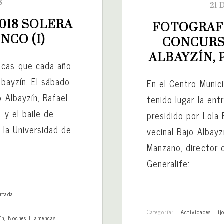
8
21 
18 SOLERA 
FOTOGRAFÍ
NCO (I)
CONCURSO
ALBAYZÍN,
ncas que cada año
lbayzín. El sábado
En el Centro Munic
o Albayzín, Rafael
tenido lugar la en
 y el baile de
presidido por Lola 
 la Universidad de
vecinal Bajo Albay
Manzano, director 
Generalife:
rtada
Categoría:
Actividades
,
Fij
ín
,
Noches Flamencas