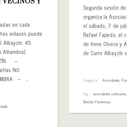
VECINOS Y 
Segunda sesión de
organiza la Asociac
iadas en cada
el sábado, 7 de jul
entes enlaces puede
Rafael Fajardo, el 
5 Albayzín, 45
de Irene Olvera y A
n Alhambra)
de Curro Albayzín 
LBAYZÍN –
ías NO
HAMBRA – …
Categoría:
Actividades
,
Fij
Tag:
actividades culturales
Noches Flamencas
rtada