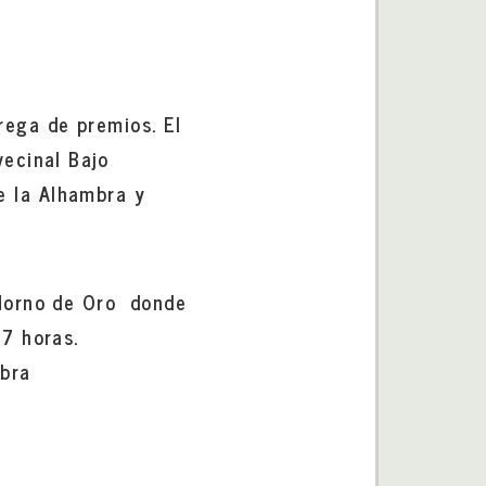
rega de premios. El
vecinal Bajo
e la Alhambra y
Horno de Oro donde
17 horas.
mbra