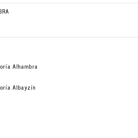
BRA
oría Alhambra
oría Albayzín