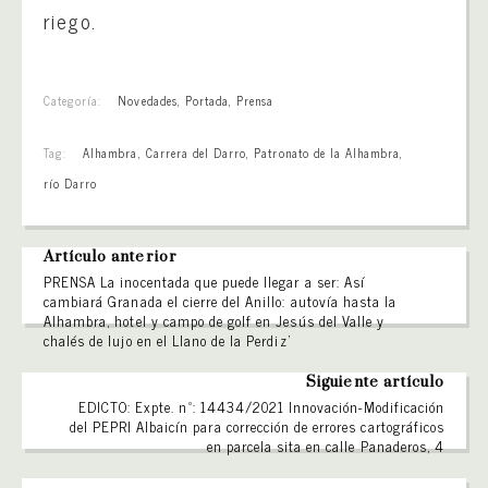
riego.
Categoría:
Novedades
,
Portada
,
Prensa
Tag:
Alhambra
,
Carrera del Darro
,
Patronato de la Alhambra
,
río Darro
Artículo anterior
PRENSA La inocentada que puede llegar a ser: Así
cambiará Granada el cierre del Anillo: autovía hasta la
Alhambra, hotel y campo de golf en Jesús del Valle y
chalés de lujo en el Llano de la Perdiz’
Siguiente artículo
EDICTO: Expte. nº: 14434/2021 Innovación-Modificación
del PEPRI Albaicín para corrección de errores cartográficos
en parcela sita en calle Panaderos, 4