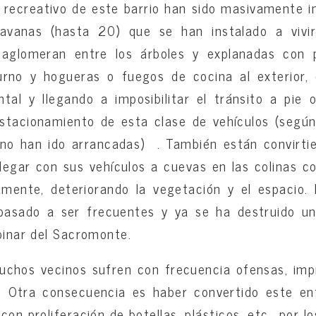
 recreativo de este barrio han sido masivamente 
avanas (hasta 20) que se han instalado a vivi
aglomeran entre los árboles y explanadas con p
turno y hogueras o fuegos de cocina al exterior, 
tal y llegando a imposibilitar el tránsito a pie
estacionamiento de esta clase de vehículos (según
 no han ido arrancadas) . También están convirtie
llegar con sus vehículos a cuevas en las colinas c
amente, deteriorando la vegetación y el espacio. 
pasado a ser frecuentes y ya se ha destruido un
 pinar del Sacromonte.
uchos vecinos sufren con frecuencia ofensas, impr
. Otra consecuencia es haber convertido este en
con proliferación de botellas, plásticos, etc., por 