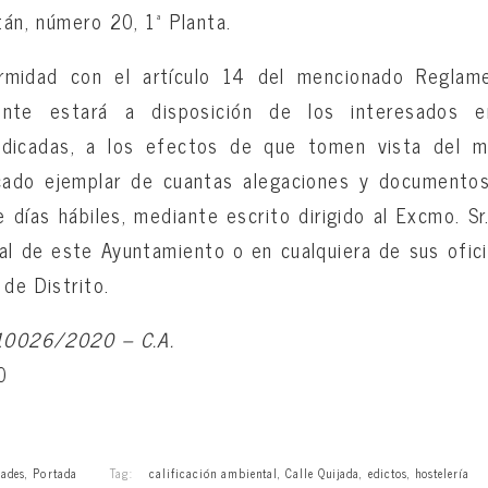
tán, número 20, 1ª Planta.
rmidad con el artículo 14 del mencionado Reglame
ente estará a disposición de los interesados 
indicadas, a los efectos de que tomen vista del m
cado ejemplar de cuantas alegaciones y documento
e días hábiles, mediante escrito dirigido al Excmo. Sr
al de este Ayuntamiento o en cualquiera de sus ofic
de Distrito.
 10026/2020 – C.A.
0
ades
,
Portada
Tag:
calificación ambiental
,
Calle Quijada
,
edictos
,
hostelería