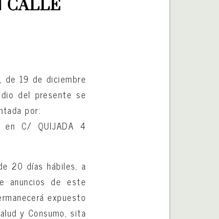
 CALLE 
, de 19 de diciembre
edio del presente se
ntada por:
a en C/ QUIJADA 4
de 20 días hábiles, a
de anuncios de este
permanecerá expuesto
Salud y Consumo, sita