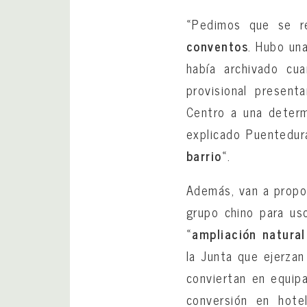
«Pedimos que se re
conventos
. Hubo una
había archivado cua
provisional presen
Centro a una determ
explicado Puentedur
barrio
«.
Además, van a propo
grupo chino para uso
«
ampliación natura
la Junta que ejerzan
conviertan en equipa
conversión en hote