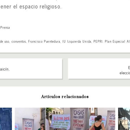
ner el espacio religioso.
,
Prensa
de uso
,
conventos
,
Francisco Puentedura
,
IU Izquierda Unida
,
PEPRI. Plan Especial A
aicín,
elecc
Artículos relacionados