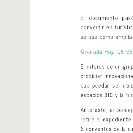
El documento pasó 
convertir en turíst
se use como amplia
Granada Hoy, 16-0
El interés de un gru
propiciar innovacio
que puedan ser util
espacios
BIC
y la tur
Ante esto, el conce
retire el
expediente
6 conventos de la ci