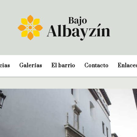
cias
Galerías
El barrio
Contacto
Enlace