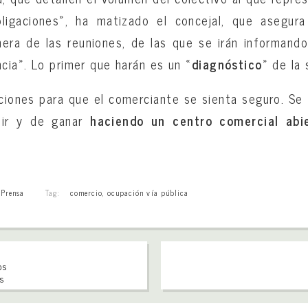
bligaciones», ha matizado el concejal, que asegur
mera de las reuniones, de las que se irán informand
ncia». Lo primer que harán es un «
diagnóstico
» de la 
ones para que el comerciante se sienta seguro. Se 
tir y de ganar
haciendo un centro comercial abie
,
Prensa
Tag:
comercio
,
ocupación vía pública
os
os