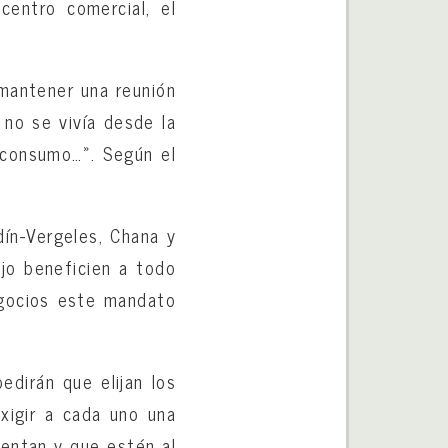
centro comercial, el
 mantener una reunión
 no se vivía desde la
 consumo…». Según el
dín-Vergeles, Chana y
jo beneficien a todo
ocios este mandato
edirán que elijan los
igir a cada uno una
sentan y que estén al