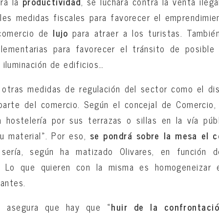
rá la
productividad
, se luchará contra la venta ileg
les medidas fiscales para favorecer el emprendimie
 comercio de
lujo
para atraer a los turistas. Tambié
ementarias para favorecer el tránsito de posible 
, iluminación de edificios…
 otras medidas de regulación del sector como el di
arte del comercio. Según el concejal de Comercio, 
 hostelería por sus terrazas o sillas en la vía pú
u material». Por eso,
se pondrá sobre la mesa el c
sería, según ha matizado Olivares, en función de
… Lo que quieren con la misma es homogeneizar e
antes.
al asegura que hay que «
huir de la confrontaci