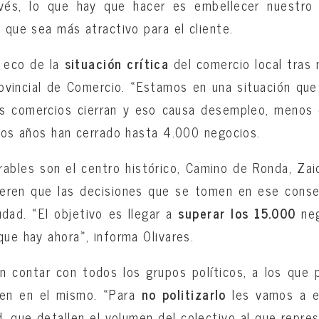
evés, lo que hay que hacer es embellecer nuestro 
y que sea más atractivo para el cliente.
 eco de la
situación crítica
del comercio local tras
ovincial de Comercio. «Estamos en una situación que
os comercios cierran y eso causa desempleo, menos
imos años han cerrado hasta 4.000 negocios.
ables son el centro histórico, Camino de Ronda, Zai
uieren que las decisiones que se tomen en ese conse
udad. «El objetivo es llegar a
superar los 15.000
neg
que hay ahora», informa Olivares.
n contar con todos los grupos políticos, a los que p
pen en el mismo. «Para
no politizarlo
les vamos a ex
, que detallen el volumen del colectivo al que repre