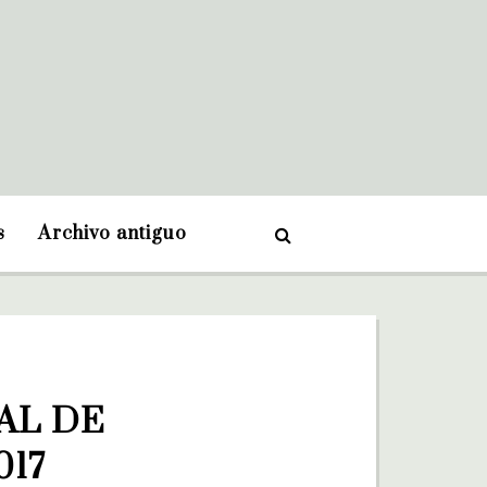
s
Archivo antiguo
L DE 
017