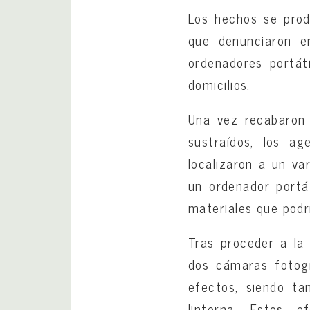
Los hechos se prod
que denunciaron e
ordenadores portáti
domicilios.
Una vez recabaron 
sustraídos, los ag
localizaron a un va
un ordenador portá
materiales que podrí
Tras proceder a la 
dos cámaras fotogr
efectos, siendo ta
linterna. Estos e