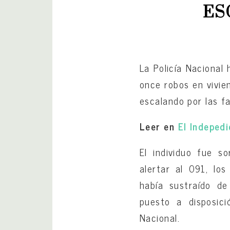
ES
La Policía Nacional
once robos en vivie
escalando por las f
Leer en
El Indeped
El individuo fue s
alertar al 091, lo
había sustraído de
puesto a disposici
Nacional.