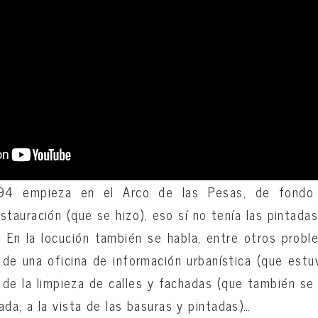
994 empieza en el Arco de las Pesas, de fondo
stauración (que se hizo), eso sí no tenía las pintada
. En la locución también se habla, entre otros proble
de una oficina de información urbanística (que est
 de la limpieza de calles y fachadas (que también s
ada, a la vista de las basuras y pintadas)…