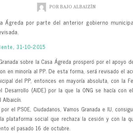
POR BAJO ALBAIZÍN
sa Ágreda por parte del anterior gobierno municip
evisada.
iente, 31-10-2015
ranada sobre la Casa Ágreda prosperó por el apoyo d
ron en minoría al PP. De esta forma, será revisado el ac
nicipal del PP, entonces en mayoría absoluta, con la F
 el Desarrollo (AIDE) por la que la ONG se hacía con e
 Albaicín.
 por el PSOE, Ciudadanos, Vamos Granada e IU, consigui
a plataforma social que rechaza la cesión y con la q
ento el pasado 16 de octubre.