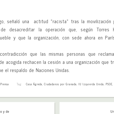
ago, señaló una actitud «racista» tras la movilización
de desacreditar la operación que, según Torres H
nmueble y que la organización, con sede ahora en Parí
 contradicción que las mismas personas que recla
 de acogida rechacen la cesión a una organización que tr
ne el respaldo de Naciones Unidas.
,
Prensa
Tag:
Casa Ágreda
,
Ciudadanos por Granada
,
IU Izquierda Unida
,
PSOE
o y de
Un